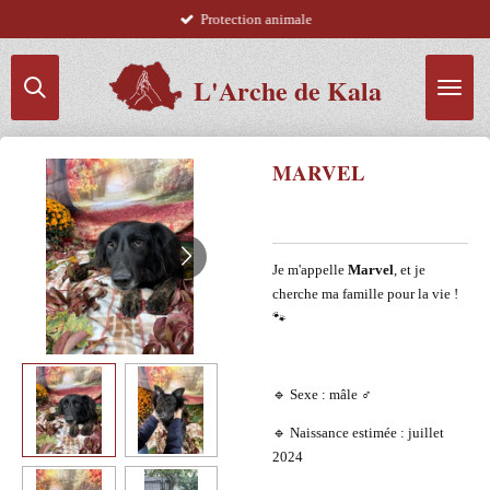
Protection animale
Passer
au
contenu
L'Arche de Kala
principal
MARVEL
Je m'appelle
Marvel
, et je
cherche ma famille pour la vie !
🐾
🔹 Sexe : mâle ♂️
🔹 Naissance estimée : juillet
2024