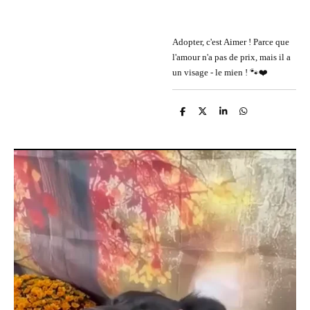
Adopter, c'est Aimer ! Parce que
l'amour n'a pas de prix, mais il a
un visage - le mien ! 🐾❤️
P
P
P
P
a
a
a
a
r
r
r
r
t
t
t
t
a
a
a
a
g
g
g
g
e
e
e
e
r
r
r
r