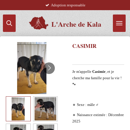
Adoption responsable
Passer
au
contenu
L'Arche de Kala
principal
CASIMIR
Je m'appelle
Casimir
, et je
cherche ma famille pour la vie !
🐾
🔹 Sexe : mâle ♂️
🔹 Naissance estimée : Décembre
2025