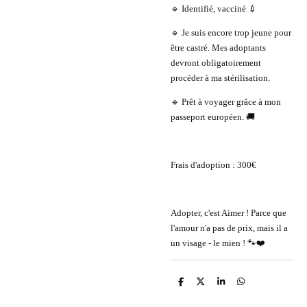
🔹 Identifié, vacciné 💉
🔹 Je suis encore trop jeune pour
être castré. Mes adoptants
devront obligatoirement
procéder à ma stérilisation.
🔹 Prêt à voyager grâce à mon
passeport européen. 🚚
Frais d'adoption : 300€
Adopter, c'est Aimer ! Parce que
l'amour n'a pas de prix, mais il a
un visage - le mien ! 🐾❤️
P
P
P
P
a
a
a
a
r
r
r
r