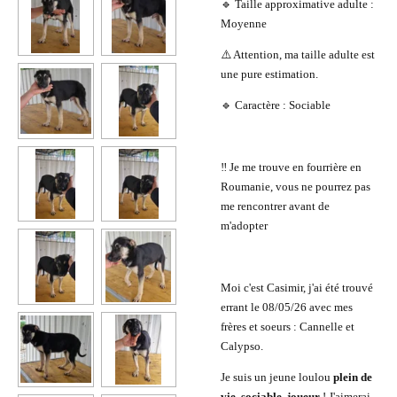
🔹 Taille approximative adulte :
Moyenne
⚠️ Attention, ma taille adulte est
une pure estimation.
🔹 Caractère : Sociable
‼️ Je me trouve en fourrière en
Roumanie, vous ne pourrez pas
me rencontrer avant de
m'adopter
Moi c'est Casimir, j'ai été trouvé
errant le 08/05/26 avec mes
frères et soeurs : Cannelle et
Calypso.
Je suis un jeune loulou
plein de
vie, sociable, joueur
! J'aimerai