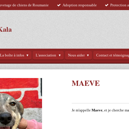
uvetage de chiens de Roumanie
Adoption responsable
Protection 
Kala
La boîte à infos
L'association
Nous aider
Contact et témoigna
MAEVE
Je m'appelle
Maeve
, et je cherche ma