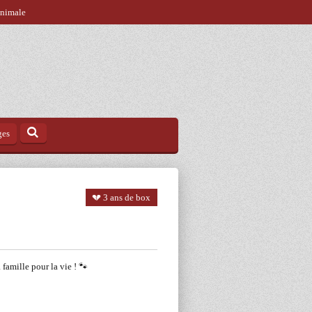
animale
ges
💔 3 ans de box
 famille pour la vie ! 🐾