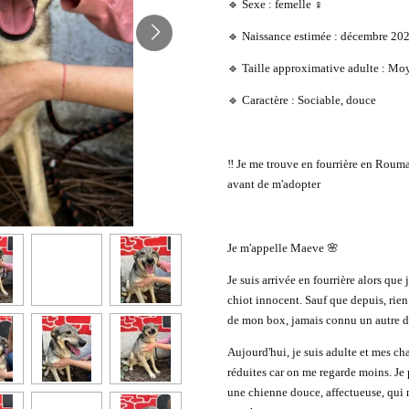
🔹 Sexe : femelle ♀️
🔹 Naissance estimée : décembre 20
🔹 Taille approximative adulte : M
🔹 Caractère : Sociable, douce
‼️ Je me trouve en fourrière en Roum
avant de m'adopter
Je m'appelle Maeve
🌸
Je suis arrivée en fourrière alors que 
chiot innocent. Sauf que depuis, rien 
de mon box, jamais connu un autre d
Aujourd'hui, je suis adulte et mes c
réduites car on me regarde moins. Je 
une chienne douce, affectueuse, qui n