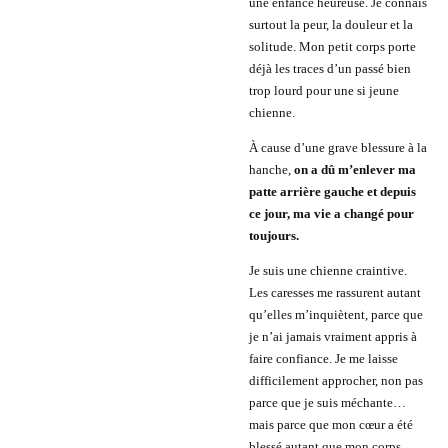
une enfance heureuse. Je connais
surtout la peur, la douleur et la
solitude. Mon petit corps porte
déjà les traces d’un passé bien
trop lourd pour une si jeune
chienne.
À cause d’une grave blessure à la
hanche,
on a dû m’enlever ma
patte arrière gauche et depuis
ce jour, ma vie a changé pour
toujours.
Je suis une chienne craintive.
Les caresses me rassurent autant
qu’elles m’inquiètent, parce que
je n’ai jamais vraiment appris à
faire confiance. Je me laisse
difficilement approcher, non pas
parce que je suis méchante…
mais parce que mon cœur a été
blessé autant que mon corps.