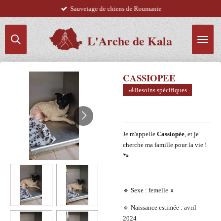
Sauvetage de chiens de Roumanie
Passer
au
contenu
L'Arche de Kala
principal
CASSIOPEE
🦽Besoins spécifiques
Je m'appelle
Cassiopée
, et je
cherche ma famille pour la vie !
🐾
🔹 Sexe : femelle ♀️
🔹 Naissance estimée : avril
2024