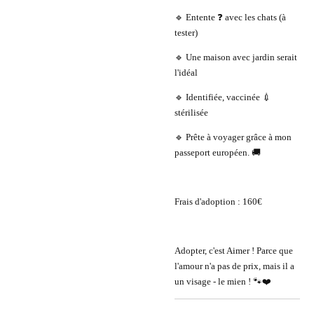
🔹 Entente ❓ avec les chats (à
tester)
🔹 Une maison avec jardin serait
l'idéal
🔹 Identifiée, vaccinée 💉
stérilisée
🔹 Prête à voyager grâce à mon
passeport européen. 🚚
Frais d'adoption : 160€
Adopter, c'est Aimer ! Parce que
l'amour n'a pas de prix, mais il a
un visage - le mien ! 🐾❤️