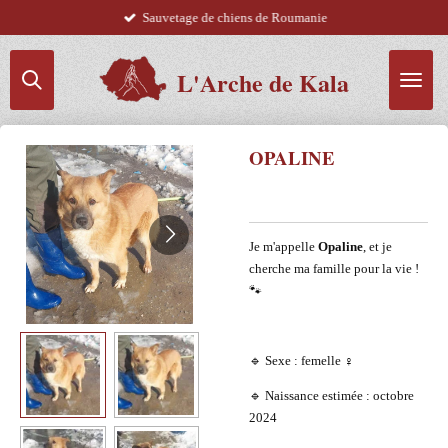
Sauvetage de chiens de Roumanie
Passer
au
contenu
L'Arche de Kala
principal
OPALINE
Je m'appelle
Opaline
, et je
cherche ma famille pour la vie !
🐾
🔹 Sexe : femelle ♀️
🔹 Naissance estimée : octobre
2024