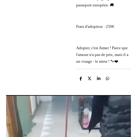
passeport européen. 🚚
Frais d'adoption : 250€
Adopter, c'est Aimer ! Parce que
l'amour n'a pas de prix, mais il a
un visage - le mien ! 🐾❤️
P
P
P
P
a
a
a
a
r
r
r
r
t
t
t
t
a
a
a
a
g
g
g
g
e
e
e
e
r
r
r
r