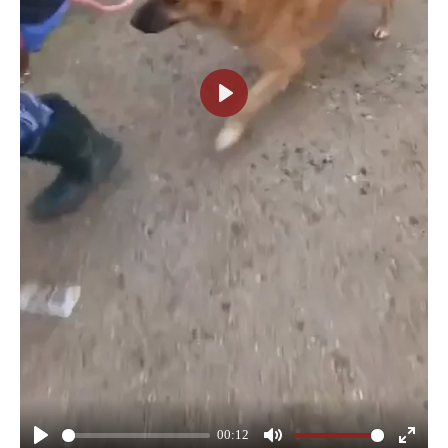
P
l
a
y
00:12