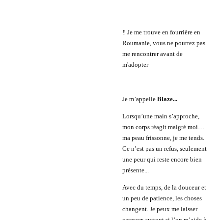
‼️ Je me trouve en fourrière en
Roumanie, vous ne pourrez pas
me rencontrer avant de
m'adopter
Je m’appelle
Blaze...
Lorsqu’une main s’approche,
mon corps réagit malgré moi…
ma peau frissonne, je me tends.
Ce n’est pas un refus, seulement
une peur qui reste encore bien
présente...
Avec du temps, de la douceur et
un peu de patience, les choses
changent. Je peux me laisser
caresser, surtout si l’on m’aide à