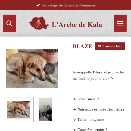
Sauvetage de chiens de Roumanie
Passer
au
contenu
L'Arche de Kala
principal
BLAZE
💔 3 ans de box
Je m'appelle
Blaze
, et je cherche
ma famille pour la vie ! 🐾
🔹 Sexe : mâle ♂️
🔹 Naissance estimée : juin 2022
🔹 Taille : moyenne
🔹 Caractère : craintif