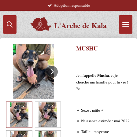
Adoption responsable
Passer
au
contenu
L'Arche de Kala
principal
MUSHU
Je m'appelle
Mushu
, et je
cherche ma famille pour la vie !
🐾
🔹 Sexe : mâle ♂️
🔹 Naissance estimée : mai 2022
🔹 Taille : moyenne