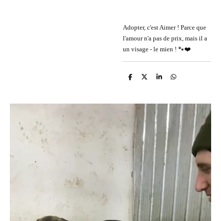
Adopter, c'est Aimer ! Parce que
l'amour n'a pas de prix, mais il a
un visage - le mien ! 🐾❤️
P
P
P
P
a
a
a
a
r
r
r
r
t
t
t
t
a
a
a
a
g
g
g
g
e
e
e
e
r
r
r
r