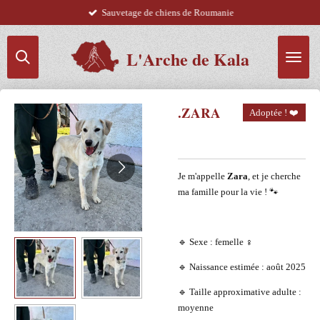
Sauvetage de chiens de Roumanie
Passer
au
contenu
L'Arche de Kala
principal
.ZARA
Adoptée ! ❤️
Je m'appelle
Zara
, et je cherche
ma famille pour la vie ! 🐾
🔹 Sexe : femelle ♀️
🔹 Naissance estimée : août 2025
🔹 Taille approximative adulte :
moyenne