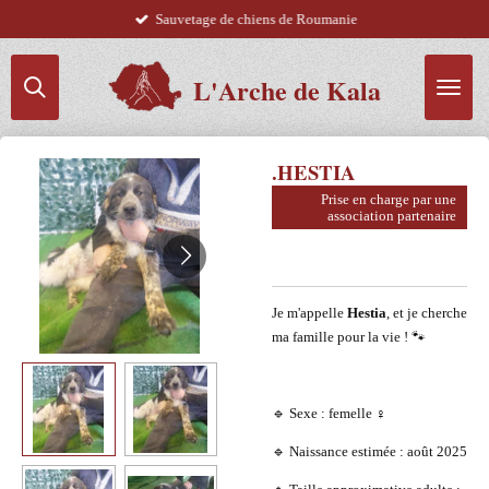
Sauvetage de chiens de Roumanie
Passer
au
contenu
L'Arche de Kala
principal
.HESTIA
Prise en charge par une
association partenaire
Je m'appelle
Hestia
, et je cherche
ma famille pour la vie ! 🐾
🔹 Sexe : femelle ♀️
🔹 Naissance estimée : août 2025