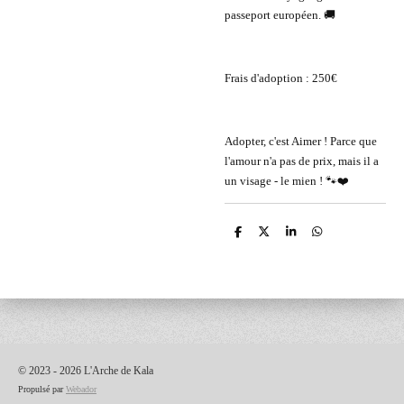
passeport européen. 🚚
Frais d'adoption : 250€
Adopter, c'est Aimer ! Parce que
l'amour n'a pas de prix, mais il a
un visage - le mien ! 🐾❤️
P
P
P
P
a
a
a
a
r
r
r
r
t
t
t
t
a
a
a
a
g
g
g
g
e
e
e
e
r
r
r
r
© 2023 - 2026 L'Arche de Kala
Propulsé par
Webador