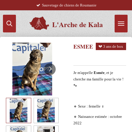
Sauvetage de chiens de Roumanie
Passer
au
contenu
L'Arche de Kala
principal
ESMEE
💔 3 ans de box
Je m'appelle
Esmée
, et je
cherche ma famille pour la vie !
🐾
🔹 Sexe : femelle ♀️
🔹 Naissance estimée : octobre
2022