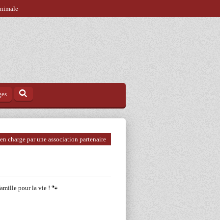
animale
ges
 en charge par une association partenaire
famille pour la vie ! 🐾