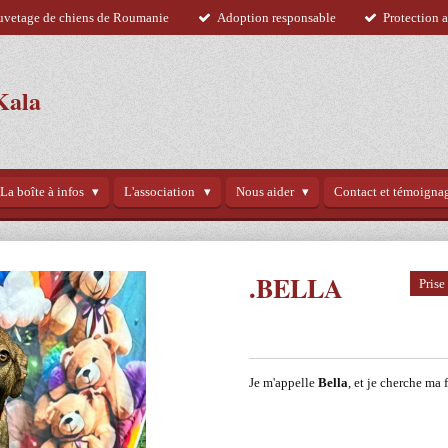
uvetage de chiens de Roumanie
Adoption responsable
Protection 
Kala
La boîte à infos
L'association
Nous aider
Contact et témoigna
.BELLA
Prise
Je m'appelle
Bella
, et je cherche ma 