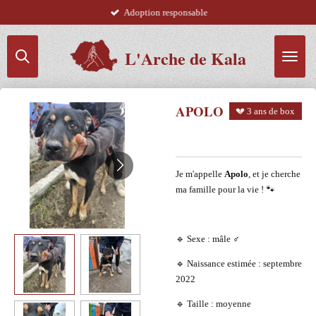
Adoption responsable
Passer
au
contenu
L'Arche de Kala
principal
APOLO
💔 3 ans de box
Je m'appelle
Apolo
, et je cherche
ma famille pour la vie ! 🐾
🔹 Sexe : mâle ♂️
🔹 Naissance estimée : septembre
2022
🔹 Taille : moyenne