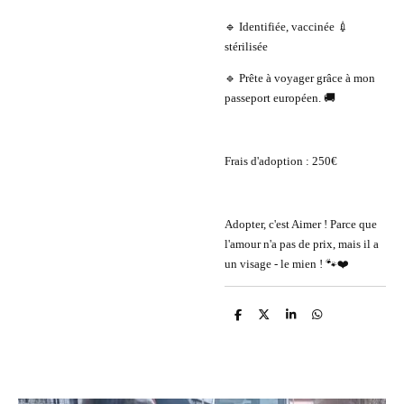
🔹 Identifiée, vaccinée 💉
stérilisée
🔹 Prête à voyager grâce à mon
passeport européen. 🚚
Frais d'adoption : 250€
Adopter, c'est Aimer ! Parce que
l'amour n'a pas de prix, mais il a
un visage - le mien ! 🐾❤️
P
P
P
P
a
a
a
a
r
r
r
r
t
t
t
t
a
a
a
a
g
g
g
g
e
e
e
e
r
r
r
r