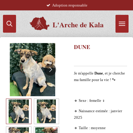
Adoption responsable
Passer
au
contenu
L'Arche de Kala
principal
DUNE
Je m'appelle
Dune
, et je cherche
ma famille pour la vie ! 🐾
🔹 Sexe : femelle ♀️
🔹 Naissance estimée : janvier
2025
🔹 Taille : moyenne