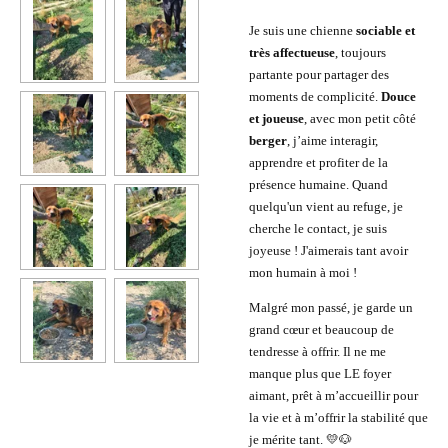
Je suis une chienne
sociable et
très affectueuse
, toujours
partante pour partager des
moments de complicité.
Douce
et joueuse
, avec mon petit côté
berger
, j’aime interagir,
apprendre et profiter de la
présence humaine. Quand
quelqu'un vient au refuge, je
cherche le contact, je suis
joyeuse ! J'aimerais tant avoir
mon humain à moi !
Malgré mon passé, je garde un
grand cœur et beaucoup de
tendresse à offrir. Il ne me
manque plus que LE foyer
aimant, prêt à m’accueillir pour
la vie et à m’offrir la stabilité que
je mérite tant. 💛🐶