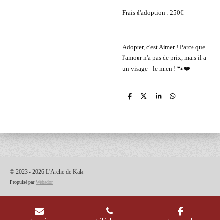
Frais d'adoption : 250€
Adopter, c'est Aimer ! Parce que
l'amour n'a pas de prix, mais il a
un visage - le mien ! 🐾❤️
P
P
P
P
a
a
a
a
r
r
r
r
t
t
t
t
a
a
a
a
g
g
g
g
e
e
e
e
r
r
r
r
© 2023 - 2026 L'Arche de Kala
Propulsé par
Webador