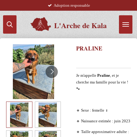
Adoption responsable
Passer
au
contenu
L'Arche de Kala
principal
PRALINE
Je m'appelle
Praline
, et je
cherche ma famille pour la vie !
🐾
🔹 Sexe : femelle ♀️
🔹 Naissance estimée : juin 2023
🔹 Taille approximative adulte :