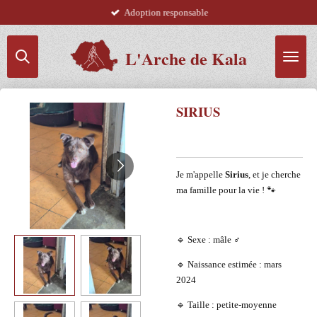
Adoption responsable
Passer
au
contenu
L'Arche de Kala
principal
SIRIUS
Je m'appelle
Sirius
, et je cherche
ma famille pour la vie ! 🐾
🔹 Sexe : mâle ♂️
🔹 Naissance estimée : mars
2024
🔹 Taille : petite-moyenne