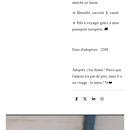
marche en laisse
🔹 Identifié, vacciné 💉 castré
🔹 Prêt à voyager grâce à mon
passeport européen. 🚚
Frais d'adoption : 250€
Adopter, c'est Aimer ! Parce que
l'amour n'a pas de prix, mais il a
un visage - le mien ! 🐾❤️
P
P
P
P
a
a
a
a
r
r
r
r
t
t
t
t
a
a
a
a
g
g
g
g
e
e
e
e
r
r
r
r