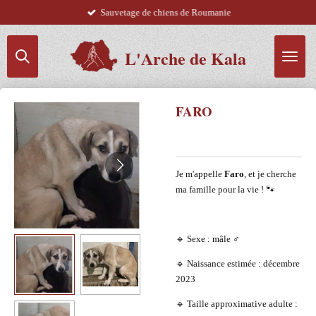
Sauvetage de chiens de Roumanie
Passer
au
contenu
L'Arche de Kala
principal
FARO
Je m'appelle
Faro
, et je cherche
ma famille pour la vie ! 🐾
🔹 Sexe : mâle ♂️
🔹 Naissance estimée : décembre
2023
🔹 Taille approximative adulte :