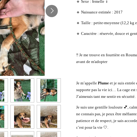
🔹 Sexe : femelle ♀️
🔹 Naissance estimée : 2017
🔹 Taille : petite-moyenne (12,2 kg
🔹 Caractère : réservée, douce et gent
‼️ Je me trouve en fourrière en Roum
avant de m'adopter
Je m’appelle
Plume
et je suis entrée
supporte pas la vie ici… La cage est s
J’aimerais tant me sentir en sécurité.
Je suis une gentille louloute 💕, cal
ne connais pas, je peux être méfiant
patience et de respect, je sais acco
c’est pour la vie 🤍.