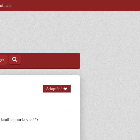
animale
ges
Adoptée ! ❤️
 famille pour la vie ! 🐾