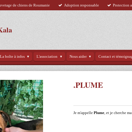
uvetage de chiens de Roumanie
Adoption responsable
Protection 
Kala
La boîte à infos
L'association
Nous aider
Contact et témoigna
.PLUME
Je m'appelle
Plume
, et je cherche ma