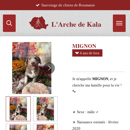
Sauvetage de chiens de Roumanie
Passer
au
contenu
L'Arche de Kala
principal
MIGNON
💔 4 ans de box
Je m'appelle
MIGNON
, et je
cherche ma famille pour la vie !
🐾
🔹 Sexe : mâle
♂️
🔹 Naissance estimée : février
2020