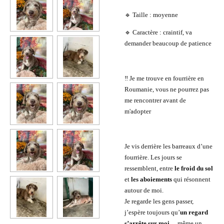
🔹 Taille : moyenne
🔹 Caractère : craintif, va
demander beaucoup de patience
‼️ Je me trouve en fourrière en
Roumanie, vous ne pourrez pas
me rencontrer avant de
m'adopter
Je vis derrière les barreaux d’une
fourrière. Les jours se
ressemblent, entre
le froid du sol
et
les aboiements
qui résonnent
autour de moi.
Je regarde les gens passer,
j’espère toujours qu’
un regard
s’arrête sur moi
… même un