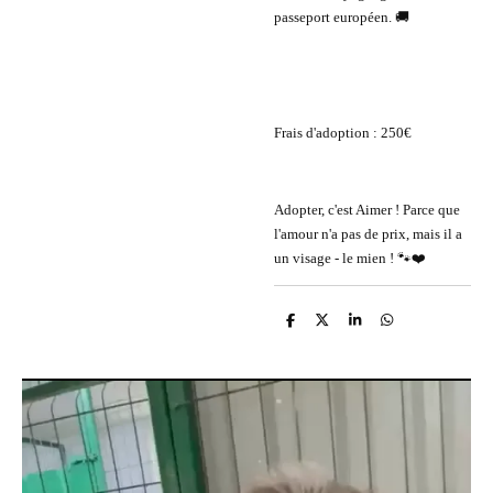
passeport européen. 🚚
Frais d'adoption : 250€
Adopter, c'est Aimer ! Parce que
l'amour n'a pas de prix, mais il a
un visage - le mien ! 🐾❤️
P
P
P
P
a
a
a
a
r
r
r
r
t
t
t
t
a
a
a
a
g
g
g
g
e
e
e
e
r
r
r
r