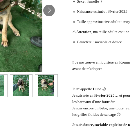
🔹 Sexe : femelle ♀️
🔹 Naissance estimée : février 2025
🔹 Taille approximative adulte : mo
⚠️ Attention, ma taille adulte est une
🔹 Caractère : sociable et douce
‼️ Je me trouve en fourrière en Roum
avant de m'adopter
Je m’appelle
Lune
🌙
Je suis née en
février 2025
… et pour
les barreaux d’une fourrière.
Je suis encore un
bébé
, une toute jeu
les grilles froides de sa cage 🥺
Je suis
douce, sociable et pleine de 