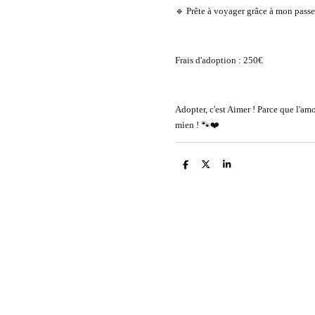
🔹 Prête à voyager grâce à mon pass
Frais d'adoption : 250€
Adopter, c'est Aimer ! Parce que l'amou
mien ! 🐾❤️
P
P
P
a
a
a
r
r
r
t
t
t
a
a
a
g
g
g
e
e
e
r
r
r