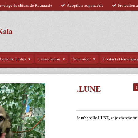
uvetage de chiens de Roumanie
Adoption responsable
Protection 
Kala
La boîte à infos
L'association
Nous aider
Contact et témoigna
.LUNE
P
Je m'appelle
LUNE
, et je cherche ma