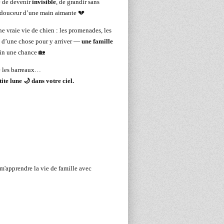
e de devenir
invisible
, de grandir sans
la douceur d’une main aimante 💔
ne vraie vie de chien : les promenades, les
ue d’une chose pour y arriver —
une famille
fin une chance 🏡
re les barreaux…
ite lune 🌙 dans votre ciel.
m'apprendre la vie de famille avec