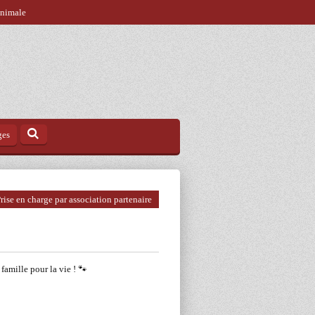
animale
ges
rise en charge par association partenaire
 famille pour la vie ! 🐾