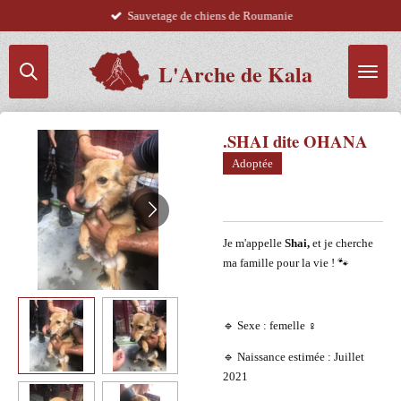
Sauvetage de chiens de Roumanie
Passer
au
contenu
L'Arche de Kala
principal
.SHAI dite OHANA
Adoptée
Je m'appelle
Shai,
et je cherche
ma famille pour la vie ! 🐾
🔹 Sexe : femelle ♀️
🔹 Naissance estimée : Juillet
2021