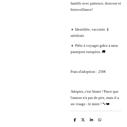
famille avec patience, douceur et
bienveillance!
🔹 Identifiée, vaccinée 💉
stérilisée
🔹 Prête à voyager grâce à mon
passeport européen. 🚚
Frais d'adoption : 250€
Adopter, c'est Aimer ! Parce que
l'amour n'a pas de prix, mais il a
un visage - le mien ! 🐾❤️
P
P
P
P
a
a
a
a