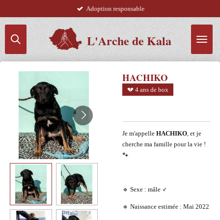
Adoption responsable
Passer
au
contenu
L'Arche de Kala
principal
HACHIKO
💔 4 ans de box
Je m'appelle
HACHIKO
, et je
cherche ma famille pour la vie !
🐾
🔹 Sexe : mâle ♂️
🔹 Naissance estimée : Mai 2022