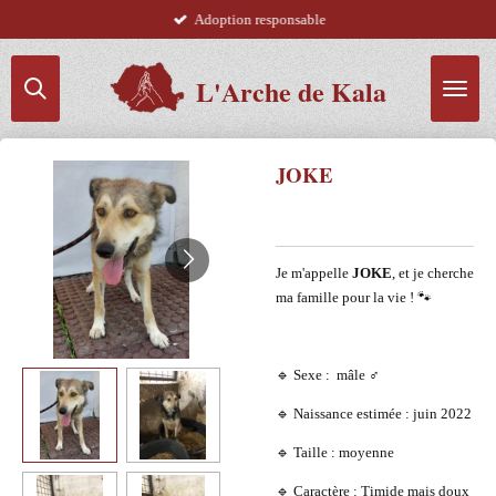
Adoption responsable
Passer
au
contenu
L'Arche de Kala
principal
JOKE
Je m'appelle
JOKE
, et je cherche
ma famille pour la vie ! 🐾
🔹 Sexe : mâle ♂️
🔹 Naissance estimée : juin 2022
🔹 Taille : moyenne
🔹 Caractère : Timide mais doux