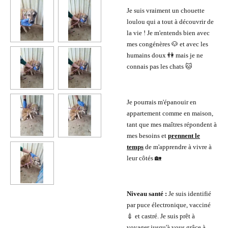
Je suis vraiment un chouette
loulou qui a tout à découvrir de
la vie ! Je m'entends bien avec
mes congénères 🐶 et avec les
humains doux 👫 mais je ne
connais pas les chats 🐱
Je pourrais m'épanouir en
appartement comme en maison,
tant que mes maîtres répondent à
mes besoins et
prennent le
temps
de m'apprendre à vivre à
leur côtés 🏡
Niveau santé :
Je suis identifié
par puce électronique, vacciné
💉 et castré. Je suis prêt à
voyager jusqu'à vous grâce à