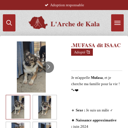
Adoption responsable
Passer
au
contenu
L'Arche de Kala
principal
.MUFASA dit ISAAC
Adopté 🥰
Je m'appelle
Mufasa
, et je
cherche ma famille pour la vie !
🐾❤️
🔹
Sexe :
Je suis un mâle ♂️
🔹 Naissance approximative
:
juin 2024