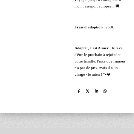
mon passeport européen. 🚚
Frais d'adoption :
250€
Adopter, c'est Aimer !
Je rêve
d'être le prochain à rejoindre
votre famille. Parce que l'amour
n'a pas de prix, mais il a un
visage - le mien ! 🐾❤️
P
P
P
P
a
a
a
a
r
r
r
r
t
t
t
t
a
a
a
a
g
g
g
g
e
e
e
e
r
r
r
r