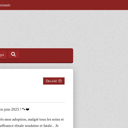
animale
ges
Décédé 🥺
é en juin 2025 ! 🐾❤️
s mon adoption, malgré tous les soins et
uffisance rénale soudaine et fatale... Je