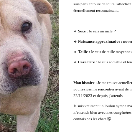
suis parti entouré de toute l'affection
éternellement reconnaissant.
🔹
Sexe :
Je suis un mâle ♂️
🔹 Naissance approximative :
nove
🔹
Taille :
Je suis de taille moyenne 
🔹
Caractère :
Je suis sociable et te
Mon histoire :
Je me trouve actuelle
pourrez pas me rencontrer avant de m'a
22/11/2023 et depuis, j'attends...
Je suis vraiment un loulou sympa mai
m'entends bien avec mes congénères 
connais pas les chats 🐱