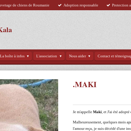
uvetage de chiens de Roumanie
Adoption responsable
Protection 
Kala
La boîte à infos
L'association
Nous aider
Contact et témoigna
.MAKI
Je m'appelle
Maki
, et J'ai été adopt
Malheureusement, quelques mois aprè
l'amour reçu, je suis décédé d'une ins