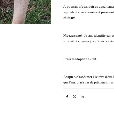
Je pourrais m'épanouir en apparteme
répondent à mes besoins et
prennent
côtés 🏡
Niveau santé :
Je suis identifié par p
suis prêt à voyager jusqu'à vous grâ
Frais d'adoption :
250€
Adopter, c'est Aimer !
Je rêve d'être 
que l'amour n'a pas de prix, mais il a
P
P
P
a
a
a
r
r
r
t
t
t
a
a
a