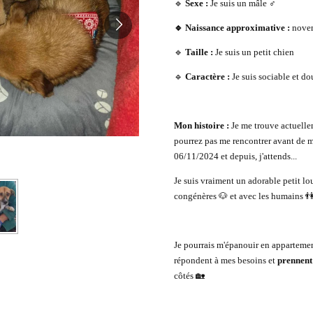
🔹
Sexe :
Je suis un mâle ♂️
🔹 Naissance approximative :
nove
🔹
Taille :
Je suis un petit chien
🔹
Caractère :
Je suis sociable et d
Mon histoire :
Je me trouve actuelle
pourrez pas me rencontrer avant de m'a
06/11/2024 et depuis, j'attends...
Je suis vraiment un adorable petit l
congénères 🐶 et avec les humains 👫
Je pourrais m'épanouir en apparteme
répondent à mes besoins et
prennent
côtés 🏡