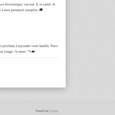
uce électronique, vacciné 💉 et castré. Je
ce à mon passeport européen. 🚚
le prochain à rejoindre votre famille. Parce
 un visage - le mien ! 🐾❤️
Propulsé par
Webador