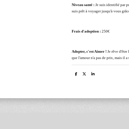
Niveau santé :
Je suis identifié par p
suis prêt à voyager jusqu'à vous grâ
Frais d'adoption :
250€
Adopter, c'est Aimer !
Je rêve d'être 
que l'amour n'a pas de prix, mais il a
P
P
P
a
a
a
r
r
r
t
t
t
a
a
a
g
g
g
e
e
e
r
r
r