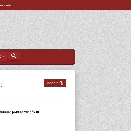
animale
ges
U
Adopté 🥰
 famille pour la vie ! 🐾❤️