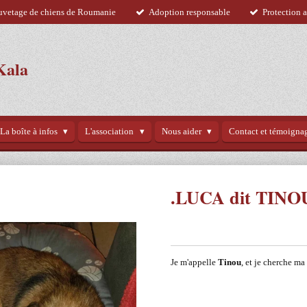
uvetage de chiens de Roumanie
Adoption responsable
Protection 
Kala
La boîte à infos
L'association
Nous aider
Contact et témoigna
.LUCA dit TINO
Je m'appelle
Tinou
, et je cherche ma