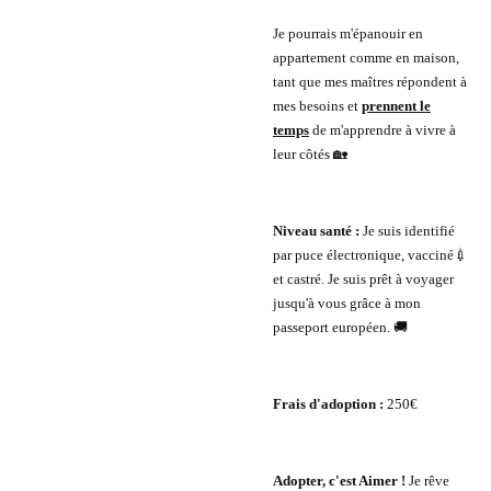
Je pourrais m'épanouir en
appartement comme en maison,
tant que mes maîtres répondent à
mes besoins et
prennent le
temps
de m'apprendre à vivre à
leur côtés 🏡
Niveau santé :
Je suis identifié
par puce électronique, vacciné💉
et castré. Je suis prêt à voyager
jusqu'à vous grâce à mon
passeport européen. 🚚
Frais d'adoption :
250€
Adopter, c'est Aimer !
Je rêve