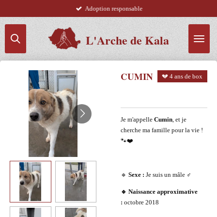
Adoption responsable
Passer
au
contenu
L'Arche de Kala
principal
CUMIN
💔 4 ans de box
Je m'appelle
Cumin
, et je
cherche ma famille pour la vie !
🐾❤️
🔹
Sexe :
Je suis un mâle ♂️
🔹 Naissance approximative
:
octobre 2018