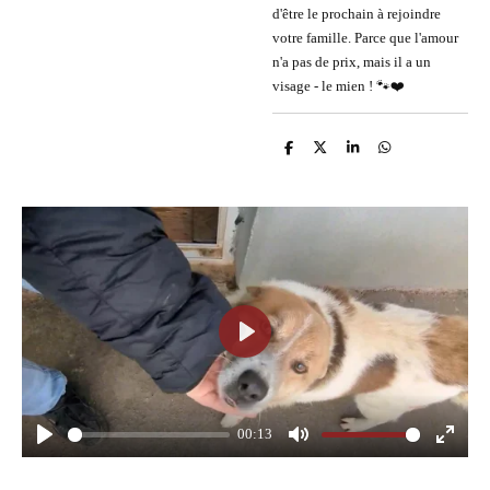
d'être le prochain à rejoindre
votre famille. Parce que l'amour
n'a pas de prix, mais il a un
visage - le mien ! 🐾❤️
P
P
P
P
a
a
a
a
r
r
r
r
t
t
t
t
a
a
a
a
g
g
g
g
e
e
e
e
r
r
r
r
P
l
a
y
00:13
P
M
E
l
u
n