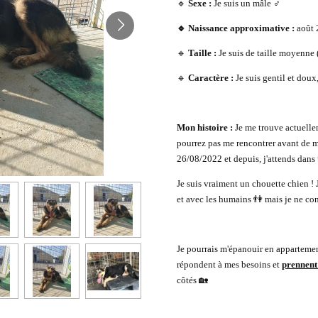
🔹
Sexe :
Je suis un mâle ♂️
🔹 Naissance approximative :
août 
🔹
Taille :
Je suis de taille moyenne 
🔹
Caractère :
Je suis gentil et doux
Mon histoire :
Je me trouve actuelle
pourrez pas me rencontrer avant de m'a
26/08/2022 et depuis, j'attends dans
Je suis vraiment un chouette chien !
et avec les humains 👫 mais je ne con
Je pourrais m'épanouir en apparteme
répondent à mes besoins et
prennent
côtés 🏡