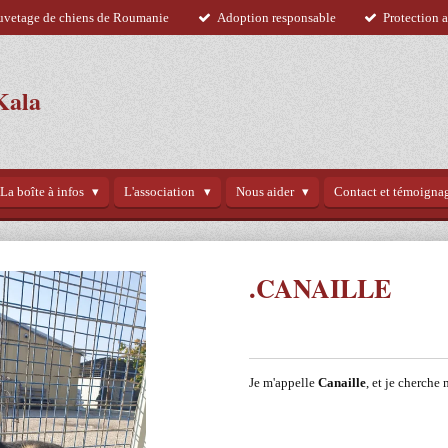
uvetage de chiens de Roumanie
Adoption responsable
Protection 
Kala
La boîte à infos
L'association
Nous aider
Contact et témoigna
.CANAILLE
Je m'appelle
Canaille
, et je cherche