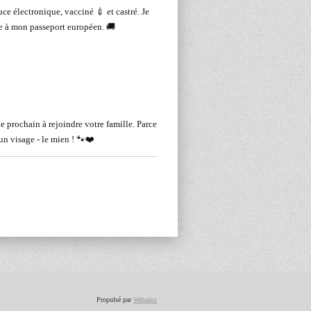
uce électronique, vacciné 💉 et castré. Je
ce à mon passeport européen. 🚚
le prochain à rejoindre votre famille. Parce
 un visage - le mien ! 🐾❤️
Propulsé par
Webador