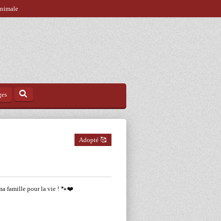
animale
ges
Adopté 🥰
 ma famille pour la vie ! 🐾❤️