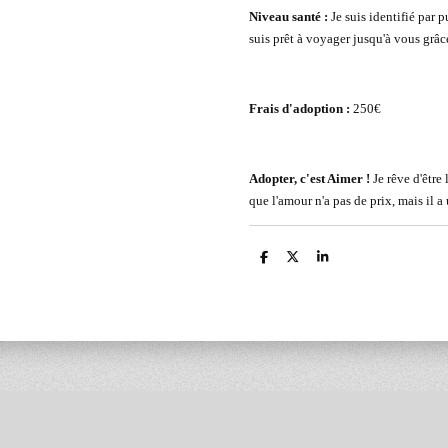
Niveau santé :
Je suis identifié par p
suis prêt à voyager jusqu'à vous grâ
Frais d'adoption :
250€
Adopter, c'est Aimer !
Je rêve d'être 
que l'amour n'a pas de prix, mais il a
P
P
P
a
a
a
r
r
r
t
t
t
a
a
a
g
g
g
e
e
e
r
r
r