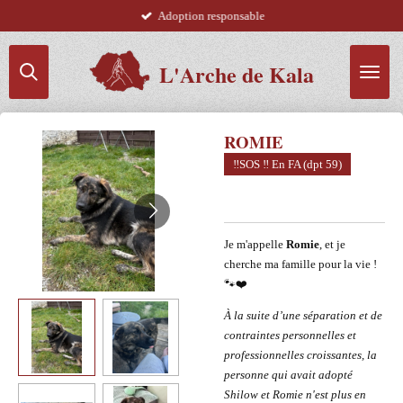
Adoption responsable
Passer
au
contenu
L'Arche de Kala
principal
ROMIE
‼️SOS ‼️ En FA (dpt 59)
Je m'appelle
Romie
, et je
cherche ma famille pour la vie !
🐾❤️
À la suite d’une séparation et de
contraintes personnelles et
professionnelles croissantes, la
personne qui avait adopté
Shilow et Romie n'est plus en