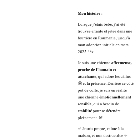
Mon histoire :
Lorsque j’étais bébé, j’ai été
trouvée errante et jetée dans une
fourrière en Roumanie, jusqu’à
mon adoption initiale en mars
2025 ! 🐾
Je suis une chienne
affectueuse,
proche de l’humain et
attachante
, qui adore les câlins
🤗 et la présence. Derrière ce côté
pot de colle, je suis en réalité
une chienne
émotionnellement
sensible
, qui a besoin de
stabilité
pour se détendre
pleinement. 🌸
✅ Je suis propre, calme à la
maison, et non destructrice ✨