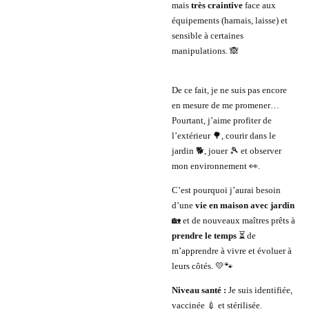
mais
très craintive
face aux
équipements (harnais, laisse) et
sensible à certaines
manipulations. 🙈
De ce fait, je ne suis pas encore
en mesure de me promener…
Pourtant, j’aime profiter de
l’extérieur 🌳, courir dans le
jardin 🐕, jouer 🎾 et observer
mon environnement 👀.
C’est pourquoi j’aurai besoin
d’une
vie en maison avec jardin
🏡 et de nouveaux maîtres prêts à
prendre le temps
⏳ de
m’apprendre à vivre et évoluer à
leurs côtés. 💛🐾
Niveau santé :
Je suis identifiée,
vaccinée 💉 et stérilisée.