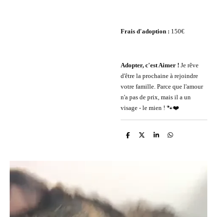
Frais d'adoption :
150€
Adopter, c'est Aimer !
Je rêve
d'être la prochaine à rejoindre
votre famille. Parce que l'amour
n'a pas de prix, mais il a un
visage - le mien ! 🐾❤️
P
P
P
P
a
a
a
a
r
r
r
r
t
t
t
t
a
a
a
a
g
g
g
g
e
e
e
e
r
r
r
r