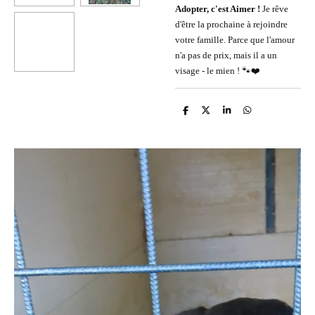
Adopter, c'est Aimer !
Je rêve
d'être la prochaine à rejoindre
votre famille. Parce que l'amour
n'a pas de prix, mais il a un
visage - le mien ! 🐾❤️
P
P
P
P
a
a
a
a
r
r
r
r
t
t
t
t
a
a
a
a
g
g
g
g
e
e
e
e
r
r
r
r