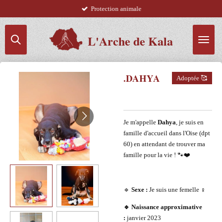
Protection animale
Passer
au
contenu
L'Arche de Kala
principal
.DAHYA
Adoptée 🥰
Je m'appelle
Dahya
, je suis en
famille d'accueil dans l'Oise (dpt
60) en attendant de trouver ma
famille pour la vie ! 🐾❤️
🔹
Sexe :
Je suis une femelle ♀️
🔹 Naissance approximative
:
janvier 2023