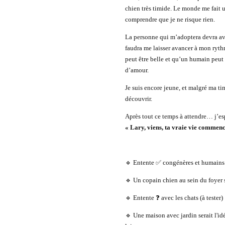
chien très timide. Le monde me fait 
comprendre que je ne risque rien.
La personne qui m’adoptera devra avo
faudra me laisser avancer à mon rythm
peut être belle et qu’un humain peut 
d’amour.
Je suis encore jeune, et malgré ma tim
découvrir.
Après tout ce temps à attendre… j’es
« Lary, viens, ta vraie vie commen
🔹 Entente ✅ congénères et humains
🔹 Un copain chien au sein du foyer 
🔹 Entente ❓ avec les chats (à tester)
🔹 Une maison avec jardin serait l'id