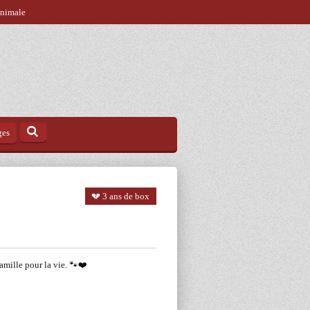
animale
ges
💔 3 ans de box
famille pour la vie. 🐾❤️