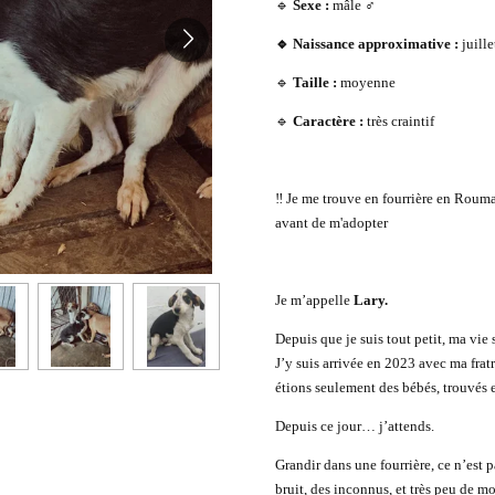
🔹
Sexe :
mâle ♂️
🔹 Naissance approximative :
juill
🔹
Taille :
moyenne
🔹
Caractère :
très craintif
‼️ Je me trouve en fourrière en Roum
avant de m'adopter
Je m’appelle
Lary
.
Depuis que je suis tout petit, ma vie
J’y suis arrivée en 2023 avec ma fratri
étions seulement des bébés, trouvés 
Depuis ce jour… j’attends.
Grandir dans une fourrière, ce n’est p
bruit, des inconnus, et très peu de m