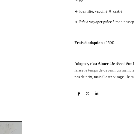
laisse
🔹 Identifié, vacciné 💉 castré
🔹 Prêt à voyager grâce à mon passep
Frais d'adoption :
250€
Adopter, c'est Aimer !
Je rêve d'être 
laisse le temps de devenir un membre 
pas de prix, mais il a un visage - le 
P
P
P
a
a
a
r
r
r
t
t
t
a
a
a
g
g
g
e
e
e
r
r
r