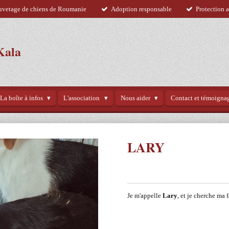
uvetage de chiens de Roumanie
Adoption responsable
Protection 
Kala
La boîte à infos
L'association
Nous aider
Contact et témoigna
LARY
Je m'appelle
Lary
, et je cherche ma 