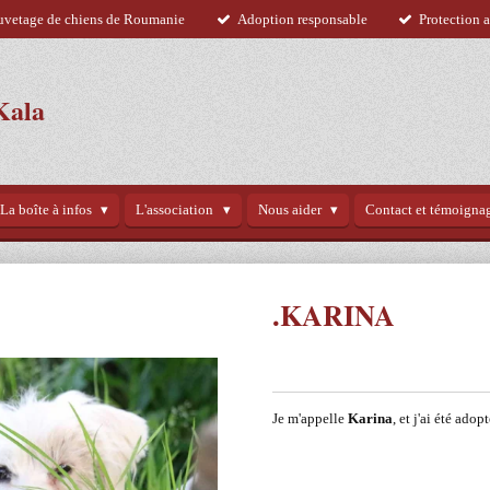
uvetage de chiens de Roumanie
Adoption responsable
Protection 
Kala
La boîte à infos
L'association
Nous aider
Contact et témoigna
.KARINA
Je m'appelle
Karina
, et j'ai été ado