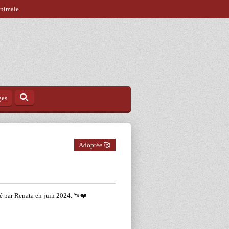
animale
ges
Adoptée 🥰
pté par Renata en juin 2024. 🐾❤️