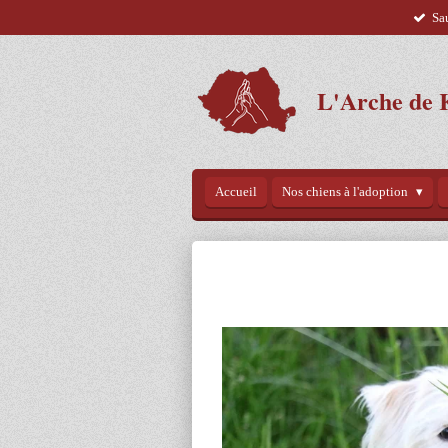
Sa
Passer
au
contenu
principal
L'Arche de 
Accueil
Nos chiens à l'adoption