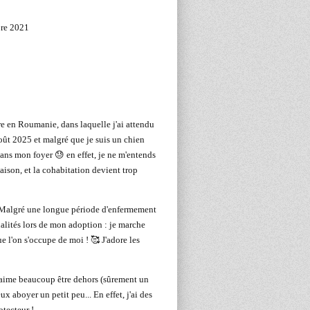
re 2021
re en Roumanie, dans laquelle j'ai attendu
août 2025 et malgré que je suis un chien
dans mon foyer 😓 en effet, je ne m'entends
aison, et la cohabitation devient trop
! Malgré une longue période d'enfermement
alités lors de mon adoption : je marche
ue l'on s'occupe de moi ! 🥰 J'adore les
j'aime beaucoup être dehors (sûrement un
x aboyer un petit peu... En effet, j'ai des
otecteur !