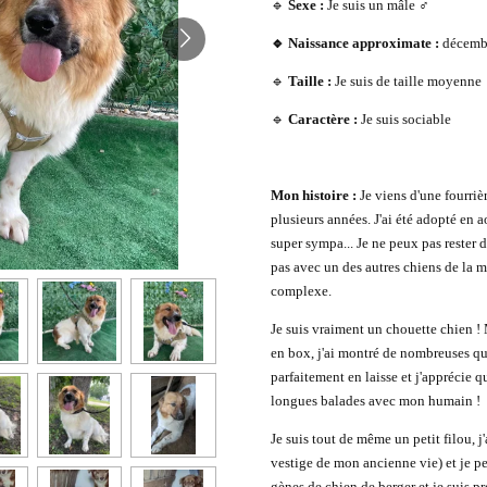
🔹
Sexe :
Je suis un mâle ♂️
🔹 Naissance approximate :
décemb
🔹
Taille :
Je suis de taille moyenne
🔹
Caractère :
Je suis sociable
Mon histoire :
Je viens d'une fourriè
plusieurs années. J'ai été adopté en 
super sympa... Je ne peux pas rester 
pas avec un des autres chiens de la m
complexe.
Je suis vraiment un chouette chien 
en box, j'ai montré de nombreuses qu
parfaitement en laisse et j'apprécie q
longues balades avec mon humain !
Je suis tout de même un petit filou, 
vestige de mon ancienne vie) et je peu
gènes de chien de berger et je suis pr