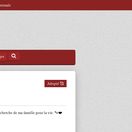
animale
ges
Adopté 🥰
 recherche de ma famille pour la vie. 🐾❤️