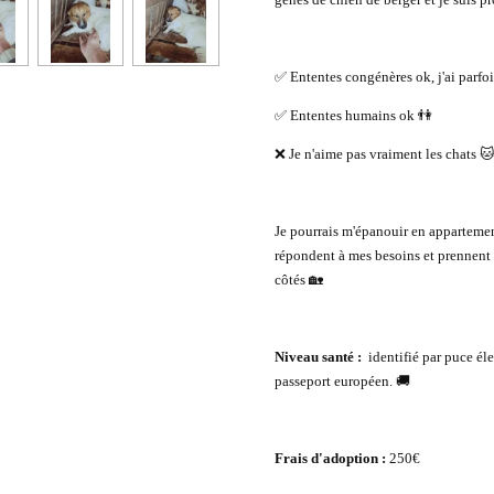
✅ Ententes congénères ok, j'ai parfoi
✅ Ententes humains ok 👫
❌ Je n'aime pas vraiment les chats 
Je pourrais m'épanouir en apparteme
répondent à mes besoins et prennent 
côtés 🏡
Niveau santé :
identifié par puce éle
passeport européen. 🚚
Frais d'adoption :
250€