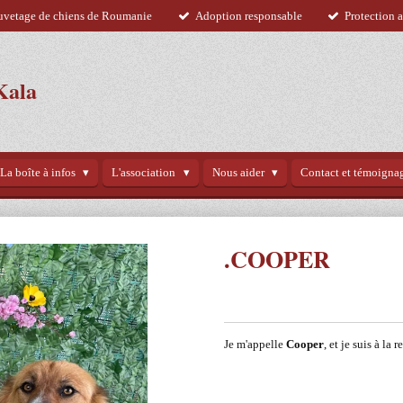
uvetage de chiens de Roumanie
Adoption responsable
Protection 
Kala
La boîte à infos
L'association
Nous aider
Contact et témoigna
.COOPER
Je m'appelle
Cooper
, et je suis à la