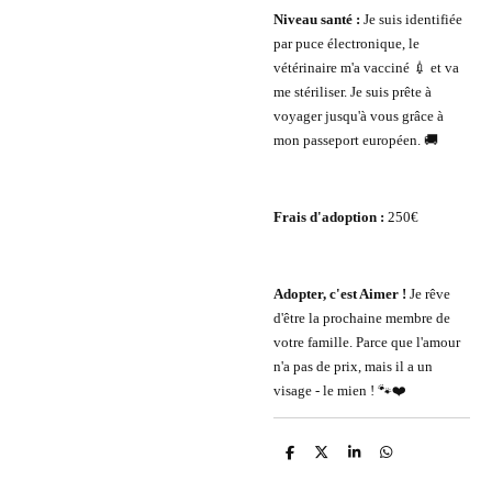
Niveau santé :
Je suis identifiée
par puce électronique, le
vétérinaire m'a vacciné 💉 et va
me stériliser. Je suis prête à
voyager jusqu'à vous grâce à
mon passeport européen. 🚚
Frais d'adoption :
250€
Adopter, c'est Aimer !
Je rêve
d'être la prochaine membre de
votre famille. Parce que l'amour
n'a pas de prix, mais il a un
visage - le mien ! 🐾❤️
P
P
P
P
a
a
a
a
r
r
r
r