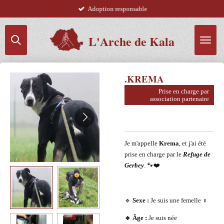
Adoption responsable
Passer
au
contenu
L'Arche de Kala
principal
.KREMA
Prise en charge par
association partenaire
Je m'appelle
Krema
, et j'ai été
prise en charge par le
Refuge de
Gerbey
. 🐾❤️
🔹
Sexe :
Je suis une femelle ♀️
🔹 Âge :
Je suis née