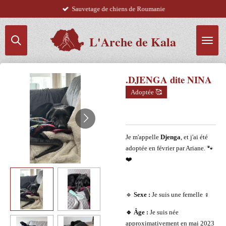
Sauvetage de chiens de Roumanie
Passer
au
contenu
L'Arche de Kala
principal
.DJENGA dite NINA
Adoptée 🥰
Je m'appelle
Djenga
, et j'ai été
adoptée en février par Ariane. 🐾
❤️
🔹
Sexe :
Je suis une femelle ♀️
🔹 Âge :
Je suis née
approximativement en mai 2023