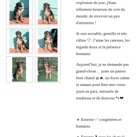
explosion de joie, j'étais
tellement heureuse de voir du
monde, de recevoir un peu
d'attention !
Je suis sociable, gentille et très
câline 🤍. J’aime les caresses, les
regards doux et la présence
humaine.
Aujourd’hui, je ne demande pas
grand-chose… juste un panier
bien chaud 🧺🔥, un foyer calme
et aimant pour finir mes vieux
jours en paix, entourée de
tendresse et de douceur 🐾💔
🔹 Entente ✅ congénères et
humains
🔹 Entente ❓ avec les chats (à