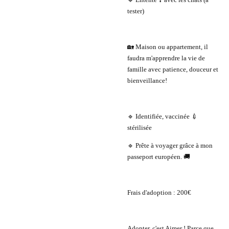
tester)
🏡 Maison ou appartement, il
faudra m'apprendre la vie de
famille avec patience, douceur et
bienveillance!
🔹 Identifiée, vaccinée 💉
stérilisée
🔹 Prête à voyager grâce à mon
passeport européen. 🚚
Frais d'adoption : 200€
Adopter, c'est Aimer ! Parce que