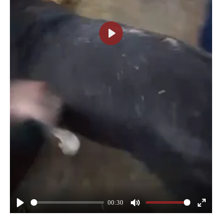
P
l
a
y
00:30
P
M
E