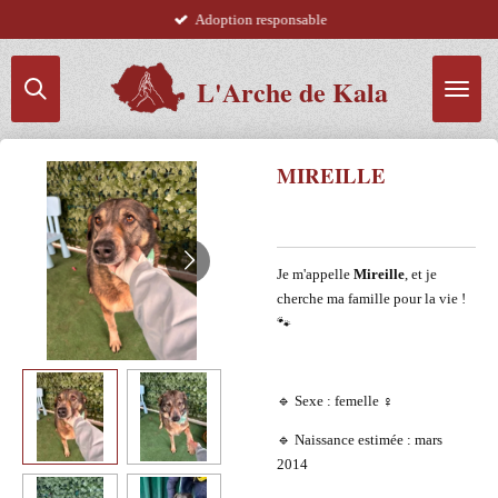
Adoption responsable
Passer
au
contenu
L'Arche de Kala
principal
MIREILLE
Je m'appelle
Mireille
, et je
cherche ma famille pour la vie !
🐾
🔹 Sexe : femelle ♀️
🔹 Naissance estimée : mars
2014